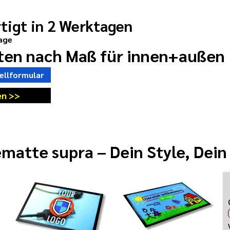
tigt in 2 Werktagen
age
en nach Maß für innen+außen
ellformular
en >>
atte supra – Dein Style, Dein