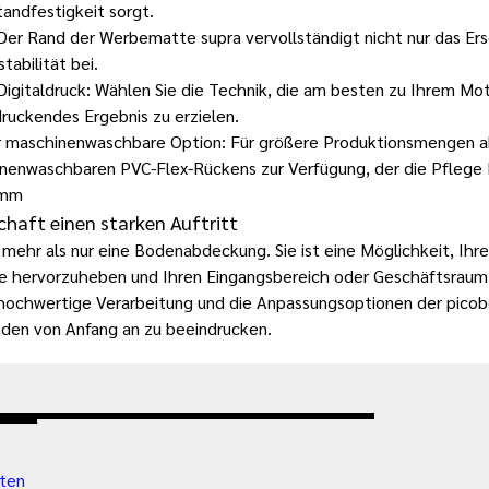
tandfestigkeit sorgt.
Der Rand der Werbematte supra
vervollständigt nicht nur das Er
tabilität bei.
Digitaldruck: Wählen Sie die Technik, die am besten zu Ihrem Mot
druckendes Ergebnis zu erzielen.
r maschinenwaschbare Option: Für größere Produktionsmengen a
nenwaschbaren PVC-Flex-Rückens zur Verfügung, der die Pflege I
 mm
schaft einen starken Auftritt
mehr als nur eine Bodenabdeckung. Sie ist eine Möglichkeit, Ihr
e hervorzuheben und Ihren Eingangsbereich oder Geschäftsraum
ie hochwertige Verarbeitung und die Anpassungsoptionen der pic
den von Anfang an zu beeindrucken.
ten