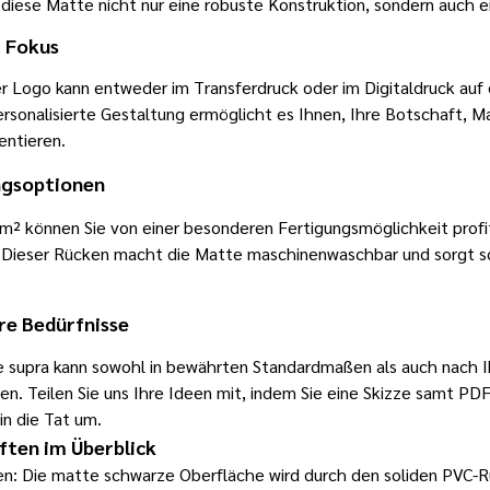
iese Matte nicht nur eine robuste Konstruktion, sondern auch ei
m Fokus
der Logo kann entweder im Transferdruck oder im Digitaldruck a
ersonalisierte Gestaltung ermöglicht es Ihnen, Ihre Botschaft, M
entieren.
ungsoptionen
m² können Sie von einer besonderen Fertigungsmöglichkeit profit
 Dieser Rücken macht die Matte maschinenwaschbar und sorgt so
hre Bedürfnisse
te
supra
kann sowohl in bewährten Standardmaßen als auch nach Ih
n. Teilen Sie uns Ihre Ideen mit, indem Sie eine Skizze samt PD
 in die Tat um.
ften im Überblick
: Die matte schwarze Oberfläche wird durch den soliden PVC-Rü