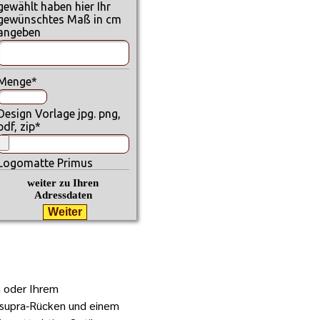
gewählt haben hier Ihr
gewünschtes Maß in cm
angeben
Menge
*
Design Vorlage jpg. png,
pdf, zip
*
Logomatte Primus
weiter zu Ihren
Adressdaten
h oder Ihrem
supra
-Rücken und einem