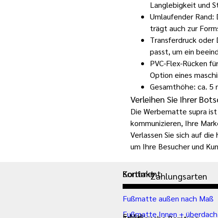
Langlebigkeit und S
Umlaufender Rand: 
trägt auch zur Forms
Transferdruck oder 
passt, um ein beein
PVC-Flex-Rücken fü
Option eines maschi
Gesamthöhe: ca. 5
Verleihen Sie Ihrer Bot
Die Werbematte supra ist 
kommunizieren, Ihre Mark
Verlassen Sie sich auf d
um Ihre Besucher und Kun
Kontakt
Sortiment
Zahlungsarten
Fußmatte außen nach Maß
Fußmatte Innen + überdach
E-Mail: