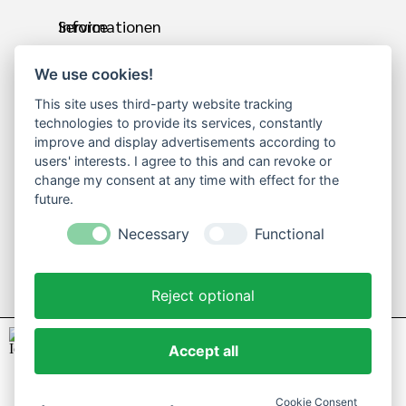
Informationen
Service
We use cookies!
über uns
Sauberlaufmatte nach
Lieferzeit /
Maß
This site uses third-party website tracking
technologies to provide its services, constantly
Versand
Fußmatten in jeder
improve and display advertisements according to
users' interests. I agree to this and can revoke or
uns schreiben
Größe
change my consent at any time with effect for the
Referenzen
schnelle kostenlose
future.
Partner
Lieferung
Necessary
Functional
telefonische Beratung
Rechtliches
kostenlose Online
Reject optional
Angebote
AGB
Ratgeber
Datenschutz
Fussmatten nach Mass in Ihrer
X
Accept all
Größe
Widerrufsrecht
Installieren Sie diese Website auf
Impressum
Ihrem Startbildschirm für ein
Cookie Consent