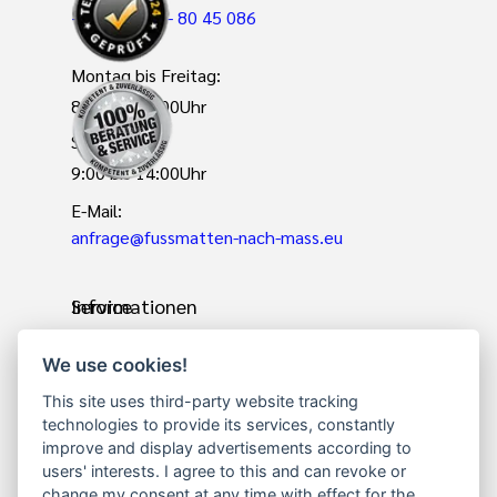
+49(0)2801 - 80 45 086
Montag bis Freitag:
8:00 bis 17:00Uhr
Samstag
9:00 bis 14:00Uhr
E-Mail:
anfrage@fussmatten-nach-mass.eu
Informationen
Service
We use cookies!
über uns
Sauberlaufmatte nach
This site uses third-party website tracking
Lieferzeit /
Maß
technologies to provide its services, constantly
Versand
Fußmatten in jeder
improve and display advertisements according to
users' interests. I agree to this and can revoke or
uns schreiben
Größe
change my consent at any time with effect for the