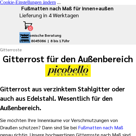
Cookie-Einstellungen ändern
...
Direkt zum Seiteninhalt
Fußmatten nach Maß für innen+außen
Lieferung in 4 Werktagen
Menü überspringen
Telefomische Beratung
02801 8045086 |
8 bis 17Uhr
Gitterroste
Gitterrost für den Außenbereich
Gitterrost aus verzinktem Stahlgitter oder
auch aus Edelstahl. Wesentlich für den
Außenbereich.
Sie möchten Ihre Innenräume vor Verschmutzungen von
Draußen schützen? Dann sind Sie bei
Fußmatten nach Maß
genau richtig. Unsere hochwertigen Gitterroste nach Maß sind